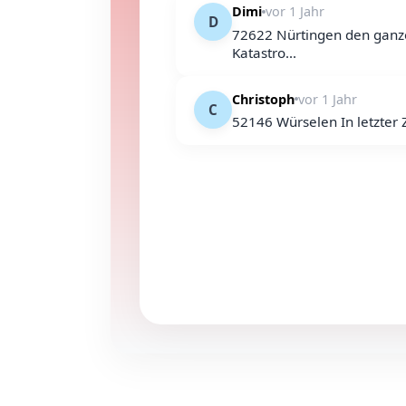
Dimi
vor 1 Jahr
D
72622 Nürtingen den ganze
Katastro...
Christoph
vor 1 Jahr
C
52146 Würselen In letzter Z