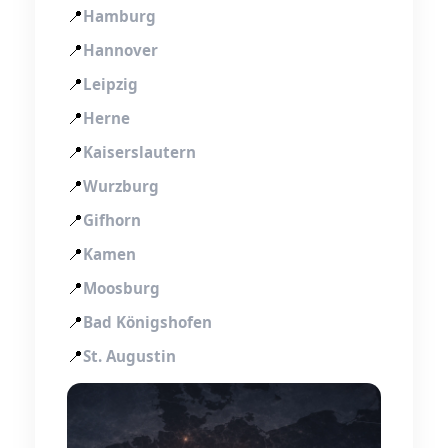
📍
Hamburg
📍
Hannover
📍
Leipzig
📍
Herne
📍
Kaiserslautern
📍
Wurzburg
📍
Gifhorn
📍
Kamen
📍
Moosburg
📍
Bad Königshofen
📍
St. Augustin