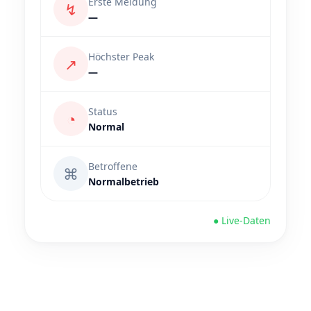
Erste Meldung
↯
—
Höchster Peak
↗
—
Status
◔
Normal
Betroffene
⌘
Normalbetrieb
● Live-Daten