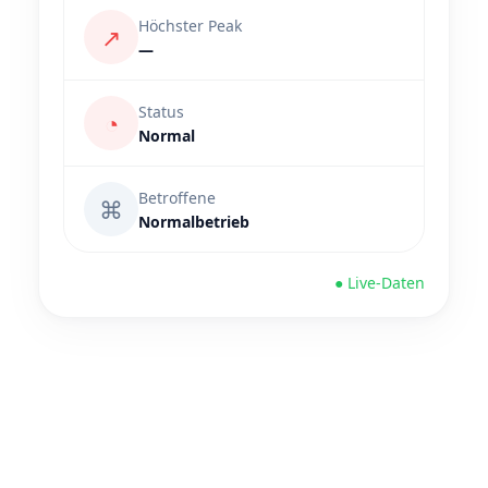
Höchster Peak
↗
—
Status
◔
Normal
Betroffene
⌘
Normalbetrieb
● Live-Daten