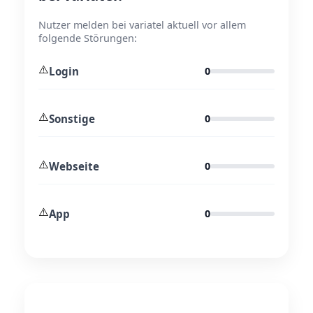
Nutzer melden bei variatel aktuell vor allem
folgende Störungen:
⚠️
Login
0
⚠️
Sonstige
0
⚠️
Webseite
0
⚠️
App
0