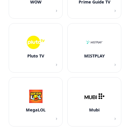
WOW
Prime Guide TV
›
›
Pluto TV
MISTPLAY
›
›
MegaLOL
Mubi
›
›