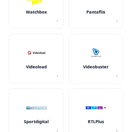
Watchbox
Pantaflix
›
›
Videoload
Videobuster
›
›
Sportdigital
RTLPlus
›
›