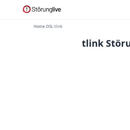
Home
›
DSL
›
tlink
tlink Stör