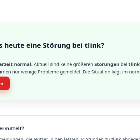
s heute eine Störung bei tlink?
erzeit normal.
Aktuell sind keine größeren
Störungen
bei
tlink
urden nur wenige Probleme gemeldet. Die Situation liegt im norm
en
ermittelt?
meldungen, die Nutzer in den letzten 24 Stunden zu
tlink
abgegeb