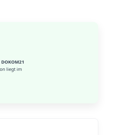
i
DOKOM21
on liegt im