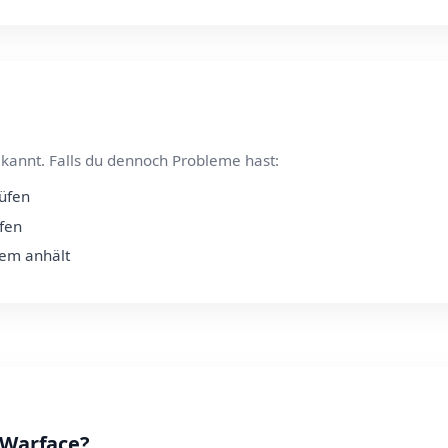
kannt. Falls du dennoch Probleme hast:
rüfen
üfen
lem anhält
 Warface?