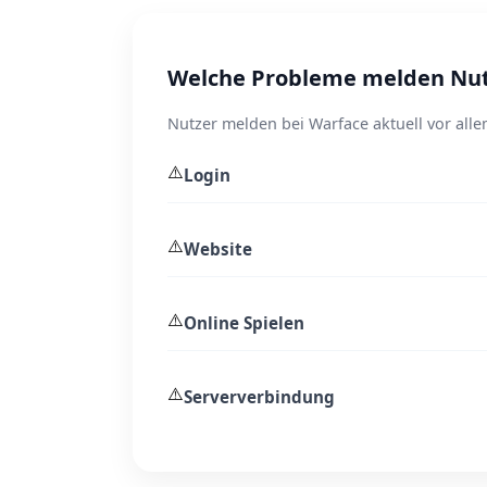
Welche Probleme melden Nut
Nutzer melden bei Warface aktuell vor all
⚠️
Login
⚠️
Website
⚠️
Online Spielen
⚠️
Serververbindung