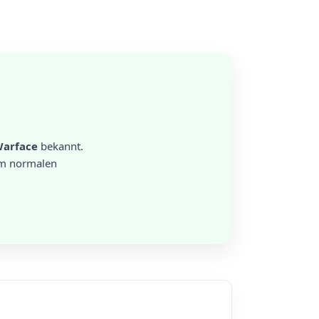
arface
bekannt.
 im normalen