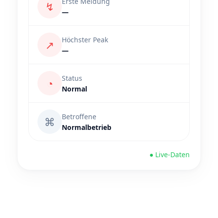
Erste Meldung
↯
—
Höchster Peak
↗
—
Status
◔
Normal
Betroffene
⌘
Normalbetrieb
● Live-Daten