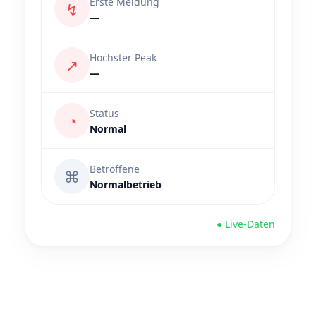
Erste Meldung
↯
—
Höchster Peak
↗
—
Status
◔
Normal
Betroffene
⌘
Normalbetrieb
● Live-Daten