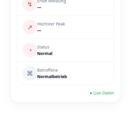
Erste Meldung
↯
—
Höchster Peak
↗
—
Status
◔
Normal
Betroffene
⌘
Normalbetrieb
● Live-Daten