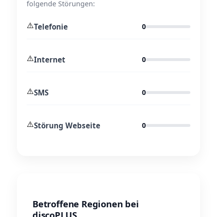
folgende Störungen:
⚠️
Telefonie
0
⚠️
Internet
0
⚠️
SMS
0
⚠️
Störung Webseite
0
Betroffene Regionen bei
discoPLUS