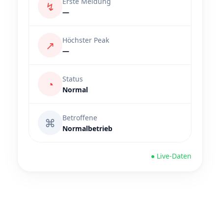
Erste Meldung
↯
—
Höchster Peak
↗
—
Status
◔
Normal
Betroffene
⌘
Normalbetrieb
● Live-Daten