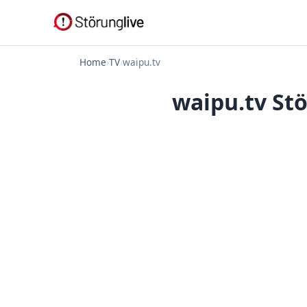
Home
›
TV
›
waipu.tv
waipu.tv St