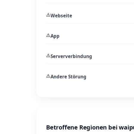
⚠️
Webseite
⚠️
App
⚠️
Serververbindung
⚠️
Andere Störung
Betroffene Regionen bei waip