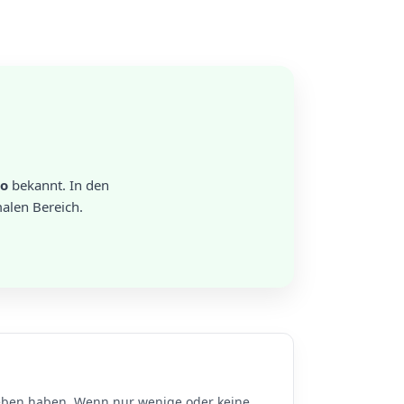
co
bekannt. In den
alen Bereich.
en haben. Wenn nur wenige oder keine