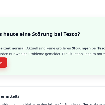
s heute eine Störung bei Tesco?
derzeit normal.
Aktuell sind keine größeren
Störungen
bei
Tes
urden nur wenige Probleme gemeldet. Die Situation liegt im norm
en
 ermittelt?
meldungen, die Nutzer in den letzten 24 Stunden zu
Tesco
abgegeb