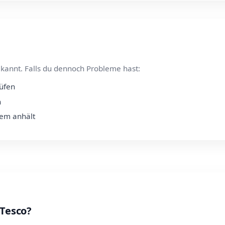
kannt. Falls du dennoch Probleme hast:
rüfen
n
lem anhält
 Tesco?