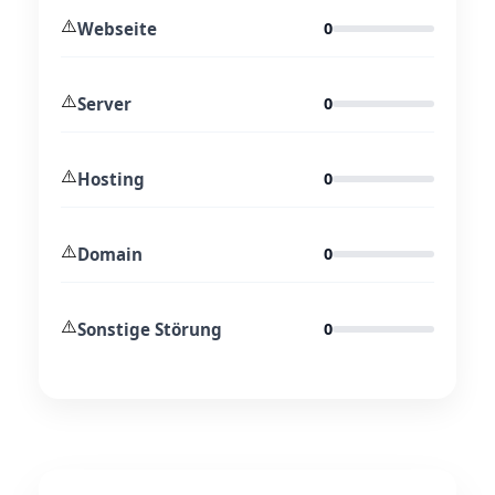
⚠️
Webseite
0
⚠️
Server
0
⚠️
Hosting
0
⚠️
Domain
0
⚠️
Sonstige Störung
0