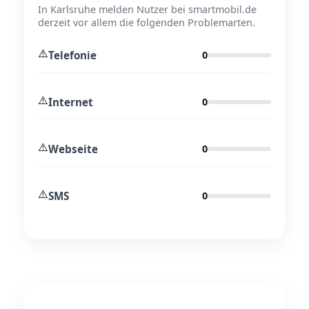
In Karlsruhe melden Nutzer bei smartmobil.de
derzeit vor allem die folgenden Problemarten.
⚠️
Telefonie
0
⚠️
Internet
0
⚠️
Webseite
0
⚠️
SMS
0