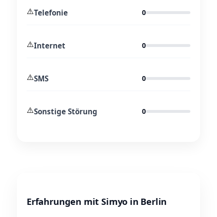
⚠️
Telefonie
0
⚠️
Internet
0
⚠️
SMS
0
⚠️
Sonstige Störung
0
Erfahrungen mit Simyo in Berlin