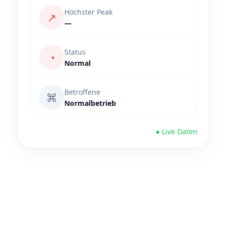
Höchster Peak
↗
—
Status
◔
Normal
Betroffene
⌘
Normalbetrieb
● Live-Daten