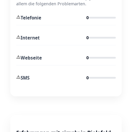
allem die folgenden Problemarten.
⚠️
Telefonie
0
⚠️
Internet
0
⚠️
Webseite
0
⚠️
SMS
0