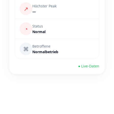
Höchster Peak
↗
—
Status
◔
Normal
Betroffene
⌘
Normalbetrieb
● Live-Daten