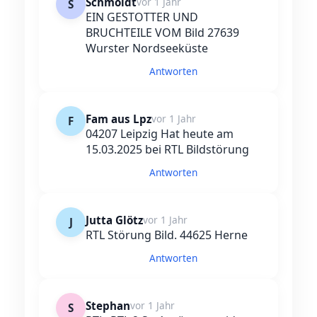
Schmoldt
vor 1 Jahr
S
EIN GESTOTTER UND
BRUCHTEILE VOM Bild 27639
Wurster Nordseeküste
Antworten
Fam aus Lpz
vor 1 Jahr
F
04207 Leipzig Hat heute am
15.03.2025 bei RTL Bildstörung
Antworten
Jutta Glötz
vor 1 Jahr
J
RTL Störung Bild. 44625 Herne
Antworten
Stephan
vor 1 Jahr
S