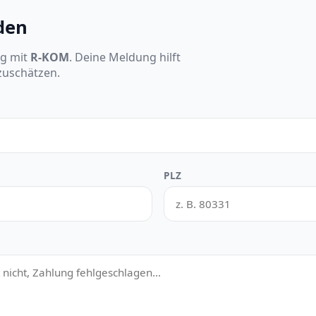
den
ng mit
R-KOM
. Deine Meldung hilft
nzuschätzen.
PLZ