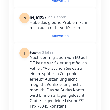
Antworten
heja1957
vor 3 Jahren
h
Habe das gleiche Problem kann
mich auch nicht verifzieren
Antworten
Fox
vor 3 Jahren
F
Nach der migration von EU auf
DE keine Verifizierung möglich...
Fehler: "Versuchen Sie es zu
einem späteren Zeitpunkt
erneut" Auszahlung nicht
möglich! Verifizierung nicht
möglich! Das heißt das Konto
wird binnen 3 Tagen gelöscht.
Gibt es irgendeine Lösung???
Thx 78345 konstanz