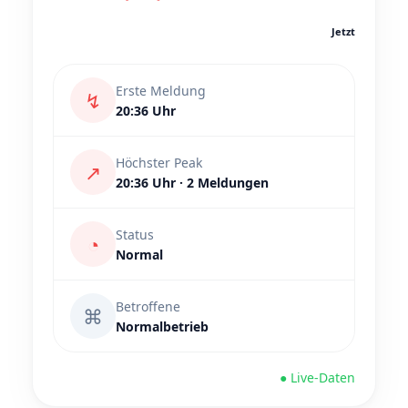
Jetzt
Erste Meldung
↯
20:36 Uhr
Höchster Peak
↗
20:36 Uhr · 2 Meldungen
Status
◔
Normal
Betroffene
⌘
Normalbetrieb
● Live-Daten