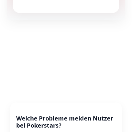
Welche Probleme melden Nutzer
bei Pokerstars?