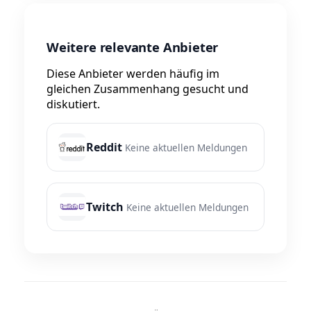
Weitere relevante Anbieter
Diese Anbieter werden häufig im
gleichen Zusammenhang gesucht und
diskutiert.
Reddit
Keine aktuellen Meldungen
Twitch
Keine aktuellen Meldungen