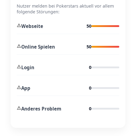
Nutzer melden bei Pokerstars aktuell vor allem
folgende Störungen:
⚠️
Webseite
50
⚠️
Online Spielen
50
⚠️
Login
0
⚠️
App
0
⚠️
Anderes Problem
0