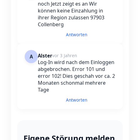
noch Jetzt zeigt es an Wir
können keine Einzahlung in
ihrer Region zulassen 97903
Collenberg
Antworten
Alster
vor 3 Jahren
A
Log-In wird nach dem Einloggen
abgebrochen. Error 101 und
error 102! Dies geschah vor ca. 2
Monaten schonmal mehrere
Tage
Antworten
Eigene Störung melden