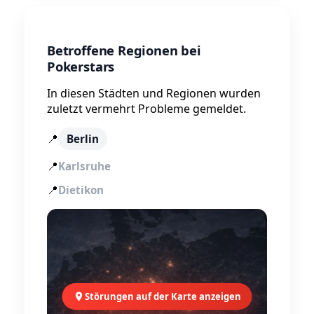
Betroffene Regionen bei
Pokerstars
In diesen Städten und Regionen wurden
zuletzt vermehrt Probleme gemeldet.
📍
Berlin
📍
Karlsruhe
📍
Dietikon
Störungen auf der Karte anzeigen