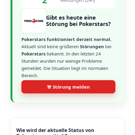
2
Meldungen (24h)
Gibt es heute eine
Störung bei Pokerstars?
Pokerstars funktioniert derzeit normal.
Aktuell sind keine größeren
Störungen
bei
Pokerstars
bekannt. In den letzten 24
Stunden wurden nur wenige Probleme
gemeldet. Die Situation liegt im normalen
Bereich.
🚨 Störung melden
Wie wird der aktuelle Status von