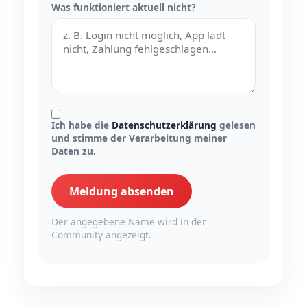
Was funktioniert aktuell nicht?
Ich habe die
Datenschutzerklärung
gelesen
und stimme der Verarbeitung meiner
Daten zu.
Meldung absenden
Der angegebene Name wird in der
Community angezeigt.