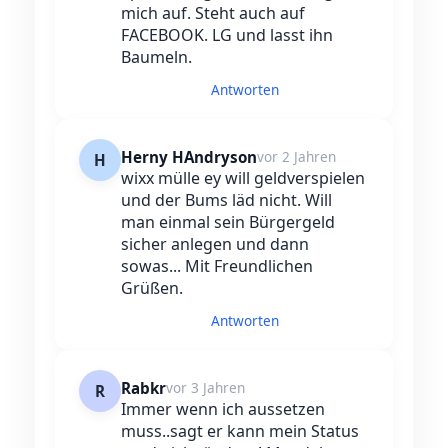
mich auf. Steht auch auf
FACEBOOK. LG und lasst ihn
Baumeln.
Antworten
Herny HAndryson
vor 2 Jahren
H
wixx mülle ey will geldverspielen
und der Bums läd nicht. Will
man einmal sein Bürgergeld
sicher anlegen und dann
sowas... Mit Freundlichen
Grüßen.
Antworten
Rabkr
vor 3 Jahren
R
Immer wenn ich aussetzen
muss..sagt er kann mein Status