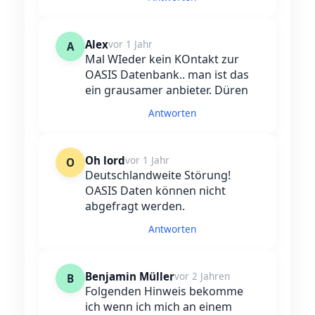
Alex
vor 1 Jahr
A
Mal WIeder kein KOntakt zur
OASIS Datenbank.. man ist das
ein grausamer anbieter. Düren
Antworten
Oh lord
vor 1 Jahr
O
Deutschlandweite Störung!
OASIS Daten können nicht
abgefragt werden.
Antworten
Benjamin Müller
vor 2 Jahren
B
Folgenden Hinweis bekomme
ich wenn ich mich an einem