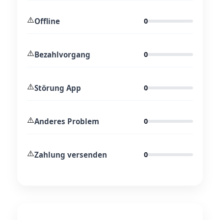
⚠️
Offline
0
⚠️
Bezahlvorgang
0
⚠️
Störung App
0
⚠️
Anderes Problem
0
⚠️
Zahlung versenden
0