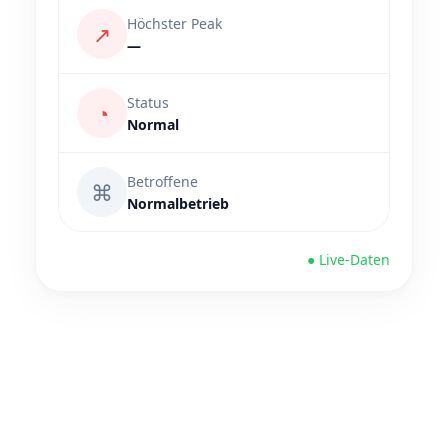
Höchster Peak
↗
—
Status
◔
Normal
Betroffene
⌘
Normalbetrieb
● Live-Daten