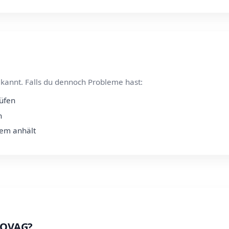
kannt. Falls du dennoch Probleme hast:
rüfen
n
lem anhält
t OVAG?