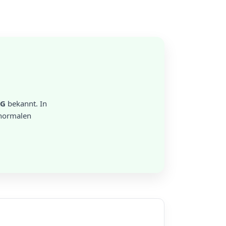
AG
bekannt. In
 normalen