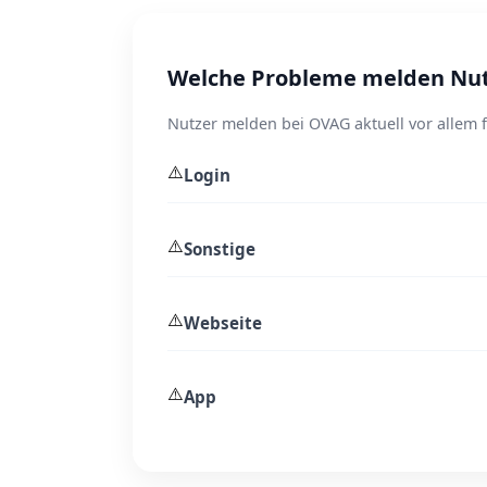
Welche Probleme melden Nut
Nutzer melden bei OVAG aktuell vor allem 
⚠️
Login
⚠️
Sonstige
⚠️
Webseite
⚠️
App