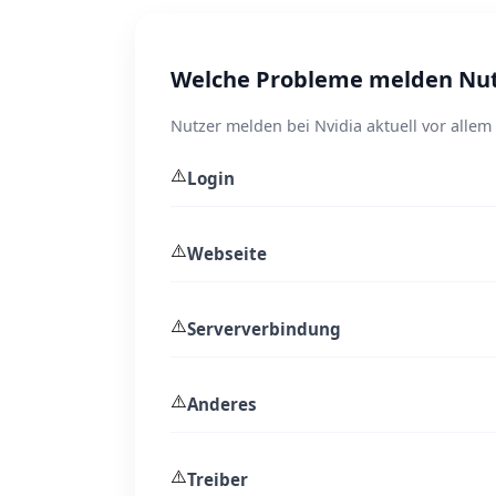
Welche Probleme melden Nutz
Nutzer melden bei Nvidia aktuell vor alle
⚠️
Login
⚠️
Webseite
⚠️
Serververbindung
⚠️
Anderes
⚠️
Treiber