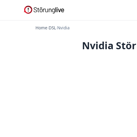
Home
›
DSL
›
Nvidia
Nvidia Stö