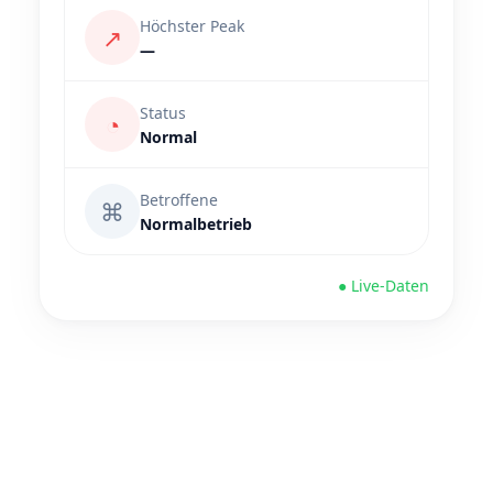
Höchster Peak
↗
—
Status
◔
Normal
Betroffene
⌘
Normalbetrieb
● Live-Daten