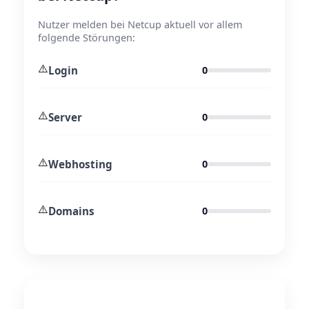
Nutzer melden bei Netcup aktuell vor allem
folgende Störungen:
⚠️
Login
0
⚠️
Server
0
⚠️
Webhosting
0
⚠️
Domains
0