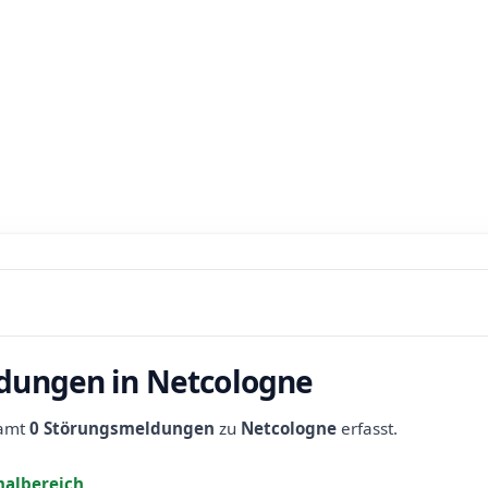
dungen in Netcologne
samt
0 Störungsmeldungen
zu
Netcologne
erfasst.
albereich