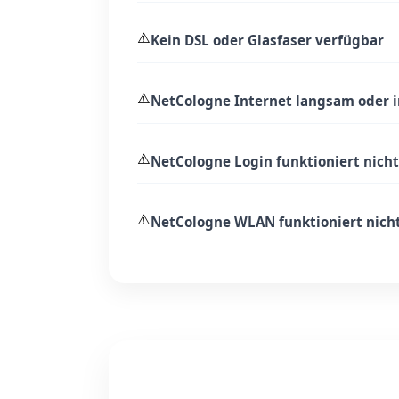
⚠️
Kein DSL oder Glasfaser verfügbar
⚠️
NetCologne Internet langsam oder i
⚠️
NetCologne Login funktioniert nicht
⚠️
NetCologne WLAN funktioniert nich