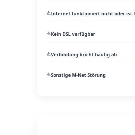
⚠️
Internet funktioniert nicht oder ist
⚠️
Kein DSL verfügbar
⚠️
Verbindung bricht häufig ab
⚠️
Sonstige M-Net Störung