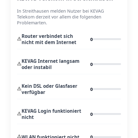
In Streithausen melden Nutzer bei KEVAG
Telekom derzeit vor allem die folgenden
Problemarten.
Router verbindet sich
⚠️
0
nicht mit dem Internet
KEVAG Internet langsam
⚠️
0
oder instabil
Kein DSL oder Glasfaser
⚠️
0
verfügbar
KEVAG Login funktioniert
⚠️
0
nicht
⚠️
WLAN funktioniert nicht
0