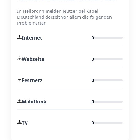
In Heilbronn melden Nutzer bei Kabel
Deutschland derzeit vor allem die folgenden
Problemarten.
⚠️
Internet
0
⚠️
Webseite
0
⚠️
Festnetz
0
⚠️
Mobilfunk
0
⚠️
TV
0