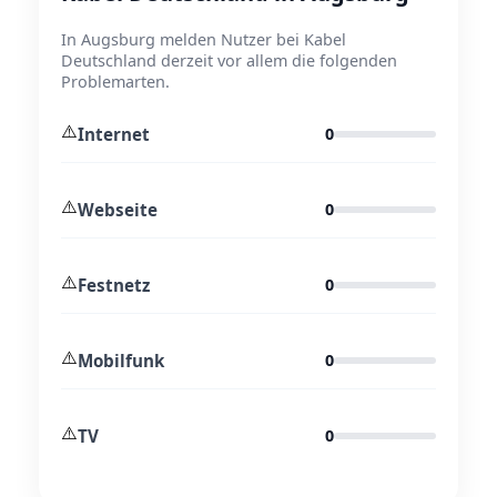
In Augsburg melden Nutzer bei Kabel
Deutschland derzeit vor allem die folgenden
Problemarten.
⚠️
Internet
0
⚠️
Webseite
0
⚠️
Festnetz
0
⚠️
Mobilfunk
0
⚠️
TV
0