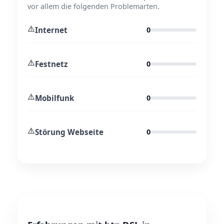
vor allem die folgenden Problemarten.
⚠️
Internet
0
⚠️
Festnetz
0
⚠️
Mobilfunk
0
⚠️
Störung Webseite
0