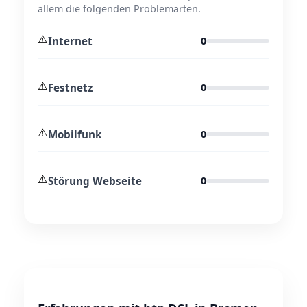
allem die folgenden Problemarten.
⚠️
Internet
0
⚠️
Festnetz
0
⚠️
Mobilfunk
0
⚠️
Störung Webseite
0