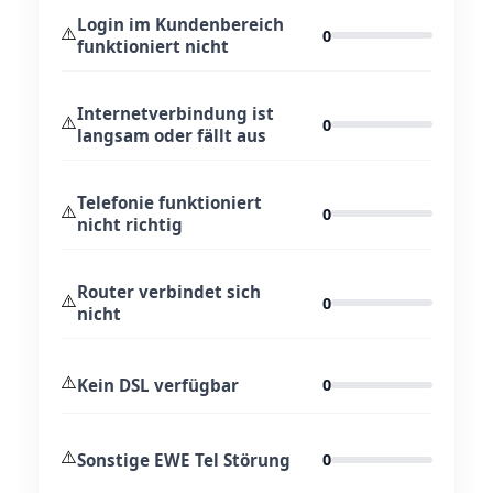
Login im Kundenbereich
⚠️
0
funktioniert nicht
Internetverbindung ist
⚠️
0
langsam oder fällt aus
Telefonie funktioniert
⚠️
0
nicht richtig
Router verbindet sich
⚠️
0
nicht
⚠️
Kein DSL verfügbar
0
⚠️
Sonstige EWE Tel Störung
0