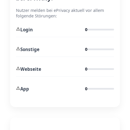
Nutzer melden bei ePrivacy aktuell vor allem
folgende Störungen:
⚠️
Login
0
⚠️
Sonstige
0
⚠️
Webseite
0
⚠️
App
0