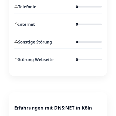
⚠️
Telefonie
0
⚠️
Internet
0
⚠️
Sonstige Störung
0
⚠️
Störung Webseite
0
Erfahrungen mit DNS:NET in Köln