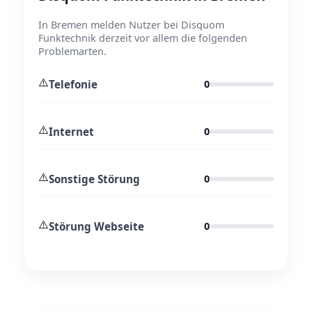
In Bremen melden Nutzer bei Disquom
Funktechnik derzeit vor allem die folgenden
Problemarten.
⚠️
Telefonie
0
⚠️
Internet
0
⚠️
Sonstige Störung
0
⚠️
Störung Webseite
0