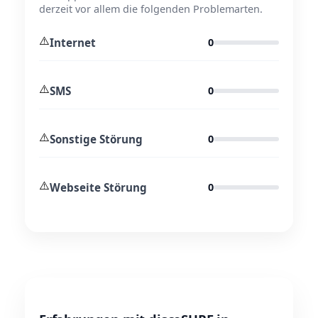
derzeit vor allem die folgenden Problemarten.
⚠️
Internet
0
⚠️
SMS
0
⚠️
Sonstige Störung
0
⚠️
Webseite Störung
0