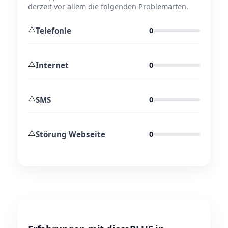
derzeit vor allem die folgenden Problemarten.
⚠️
Telefonie
0
⚠️
Internet
0
⚠️
SMS
0
⚠️
Störung Webseite
0