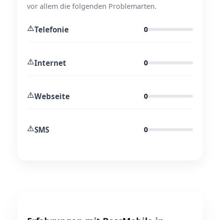
vor allem die folgenden Problemarten.
⚠️
Telefonie
0
⚠️
Internet
0
⚠️
Webseite
0
⚠️
SMS
0