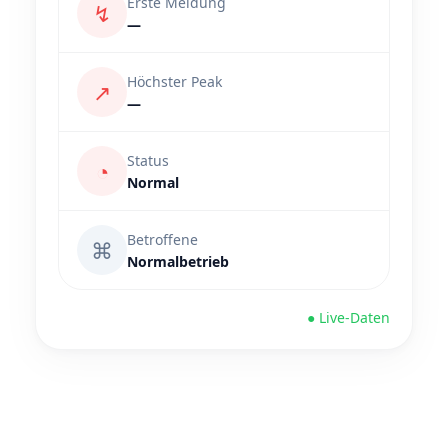
Erste Meldung
↯
—
Höchster Peak
↗
—
Status
◔
Normal
Betroffene
⌘
Normalbetrieb
● Live-Daten