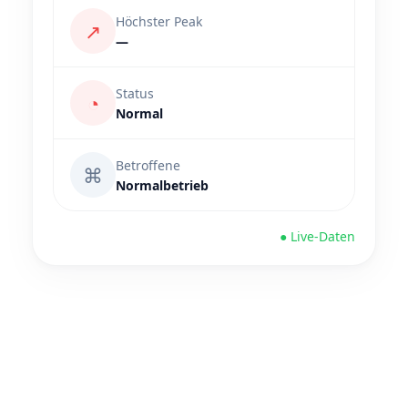
Höchster Peak
↗
—
Status
◔
Normal
Betroffene
⌘
Normalbetrieb
● Live-Daten