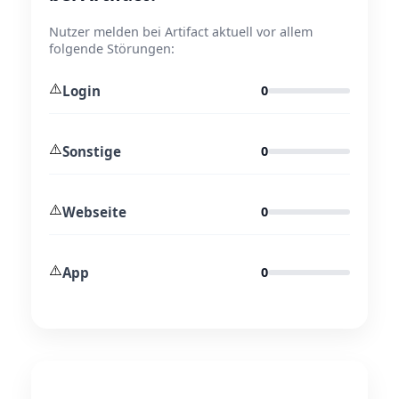
Nutzer melden bei Artifact aktuell vor allem
folgende Störungen:
⚠️
Login
0
⚠️
Sonstige
0
⚠️
Webseite
0
⚠️
App
0