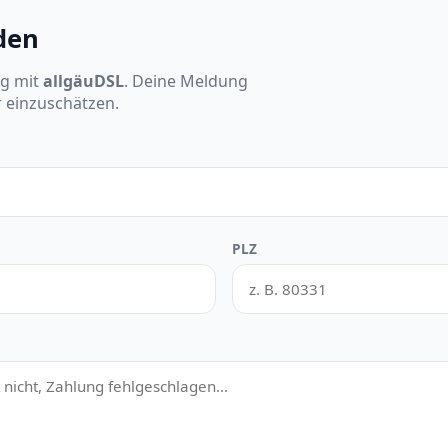
den
ng mit
allgäuDSL
. Deine Meldung
r einzuschätzen.
PLZ