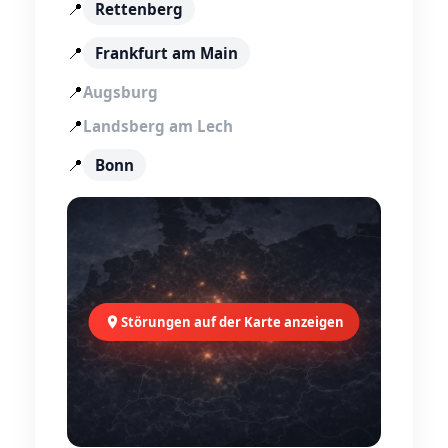
📍
Rettenberg
📍
Frankfurt am Main
📍
Augsburg
📍
Landsberg am Lech
📍
Bonn
Störungen auf der Karte anzeigen