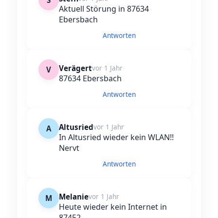
S
Aktuell Störung in 87634
Ebersbach
Antworten
Verägert
vor 1 Jahr
V
87634 Ebersbach
Antworten
Altusried
vor 1 Jahr
A
In Altusried wieder kein WLAN!!
Nervt
Antworten
Melanie
vor 1 Jahr
M
Heute wieder kein Internet in
87452