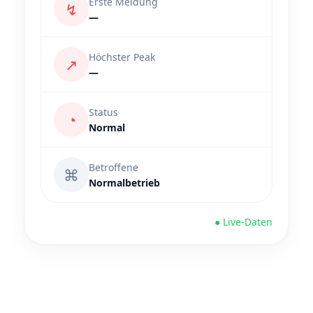
Erste Meldung
↯
—
Höchster Peak
↗
—
Status
◔
Normal
Betroffene
⌘
Normalbetrieb
● Live-Daten