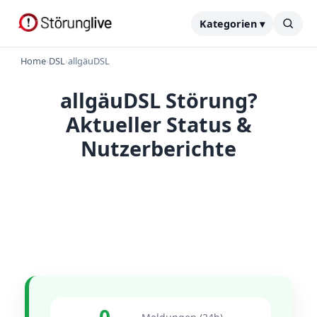
Kategorien ▾
Home
›
DSL
›
allgäuDSL
allgäuDSL Störung?
Aktueller Status &
Nutzerberichte