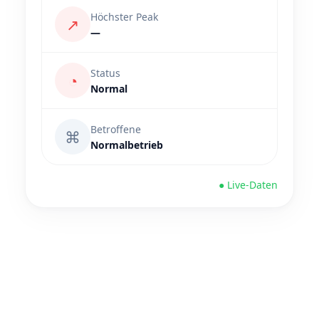
Höchster Peak
↗
—
Status
◔
Normal
Betroffene
⌘
Normalbetrieb
● Live-Daten