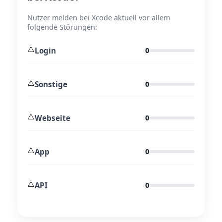
Nutzer melden bei Xcode aktuell vor allem
folgende Störungen:
⚠️
Login
0
⚠️
Sonstige
0
⚠️
Webseite
0
⚠️
App
0
⚠️
API
0