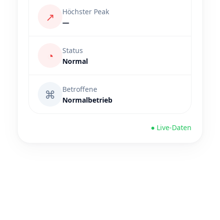
Höchster Peak
↗
—
Status
◔
Normal
Betroffene
⌘
Normalbetrieb
● Live-Daten