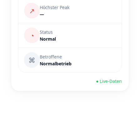
Höchster Peak
↗
—
Status
◔
Normal
Betroffene
⌘
Normalbetrieb
● Live-Daten