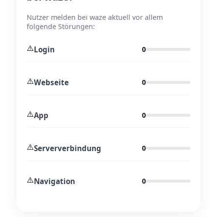
Nutzer melden bei waze aktuell vor allem
folgende Störungen:
⚠️
Login
0
⚠️
Webseite
0
⚠️
App
0
⚠️
Serververbindung
0
⚠️
Navigation
0