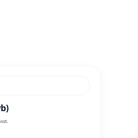
b)
sst.