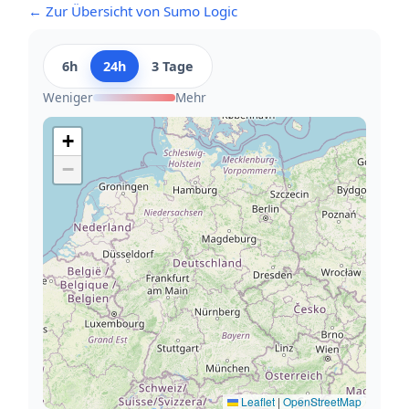
← Zur Übersicht von Sumo Logic
6h
24h
3 Tage
Weniger
Mehr
+
−
Leaflet
|
OpenStreetMap