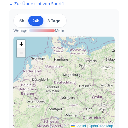
← Zur Übersicht von Sport1
6h
24h
3 Tage
Weniger
Mehr
+
−
Leaflet
|
OpenStreetMap