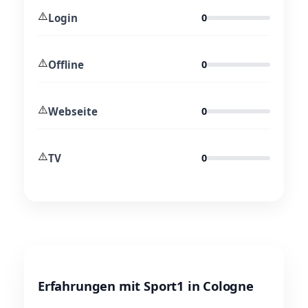
⚠️
Login
0
⚠️
Offline
0
⚠️
Webseite
0
⚠️
TV
0
Erfahrungen mit Sport1 in Cologne